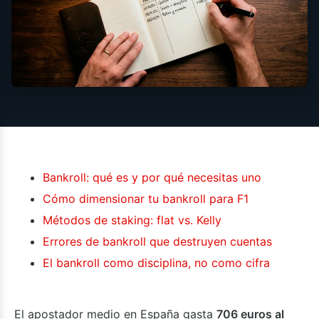
Bankroll: qué es y por qué necesitas uno
Cómo dimensionar tu bankroll para F1
Métodos de staking: flat vs. Kelly
Errores de bankroll que destruyen cuentas
El bankroll como disciplina, no como cifra
El apostador medio en España gasta
706 euros al