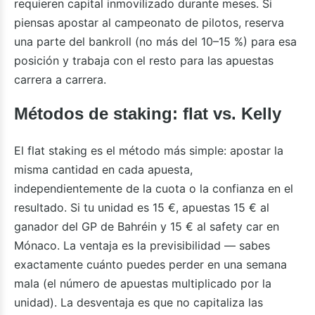
requieren capital inmovilizado durante meses. Si
piensas apostar al campeonato de pilotos, reserva
una parte del bankroll (no más del 10–15 %) para esa
posición y trabaja con el resto para las apuestas
carrera a carrera.
Métodos de staking: flat vs. Kelly
El flat staking es el método más simple: apostar la
misma cantidad en cada apuesta,
independientemente de la cuota o la confianza en el
resultado. Si tu unidad es 15 €, apuestas 15 € al
ganador del GP de Bahréin y 15 € al safety car en
Mónaco. La ventaja es la previsibilidad — sabes
exactamente cuánto puedes perder en una semana
mala (el número de apuestas multiplicado por la
unidad). La desventaja es que no capitaliza las