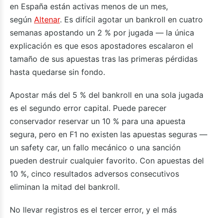
en España están activas menos de un mes,
según
Altenar
. Es difícil agotar un bankroll en cuatro
semanas apostando un 2 % por jugada — la única
explicación es que esos apostadores escalaron el
tamaño de sus apuestas tras las primeras pérdidas
hasta quedarse sin fondo.
Apostar más del 5 % del bankroll en una sola jugada
es el segundo error capital. Puede parecer
conservador reservar un 10 % para una apuesta
segura, pero en F1 no existen las apuestas seguras —
un safety car, un fallo mecánico o una sanción
pueden destruir cualquier favorito. Con apuestas del
10 %, cinco resultados adversos consecutivos
eliminan la mitad del bankroll.
No llevar registros es el tercer error, y el más