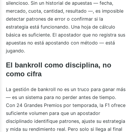
silencioso. Sin un historial de apuestas — fecha,
mercado, cuota, cantidad, resultado —, es imposible
detectar patrones de error o confirmar si la
estrategia está funcionando. Una hoja de cálculo
básica es suficiente. El apostador que no registra sus
apuestas no está apostando con método — está
jugando.
El bankroll como disciplina, no
como cifra
La gestión de bankroll no es un truco para ganar más
— es un sistema para no perder antes de tiempo.
Con 24 Grandes Premios por temporada, la F1 ofrece
suficiente volumen para que un apostador
disciplinado identifique patrones, ajuste su estrategia
y mida su rendimiento real. Pero solo si llega al final