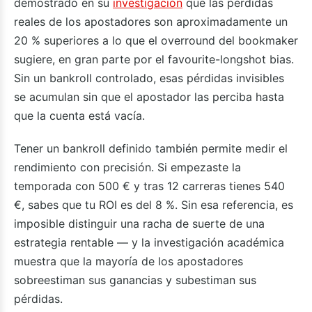
demostrado en su
investigación
que las pérdidas
reales de los apostadores son aproximadamente un
20 % superiores a lo que el overround del bookmaker
sugiere, en gran parte por el favourite-longshot bias.
Sin un bankroll controlado, esas pérdidas invisibles
se acumulan sin que el apostador las perciba hasta
que la cuenta está vacía.
Tener un bankroll definido también permite medir el
rendimiento con precisión. Si empezaste la
temporada con 500 € y tras 12 carreras tienes 540
€, sabes que tu ROI es del 8 %. Sin esa referencia, es
imposible distinguir una racha de suerte de una
estrategia rentable — y la investigación académica
muestra que la mayoría de los apostadores
sobreestiman sus ganancias y subestiman sus
pérdidas.