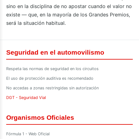
sino en la disciplina de no apostar cuando el valor no
existe — que, en la mayoría de los Grandes Premios,
será la situación habitual.
Seguridad en el automovilismo
Respeta las normas de seguridad en los circuitos
El uso de protección auditiva es recomendado
No accedas a zonas restringidas sin autorización
DGT - Seguridad Vial
Organismos Oficiales
Fórmula 1 - Web Oficial