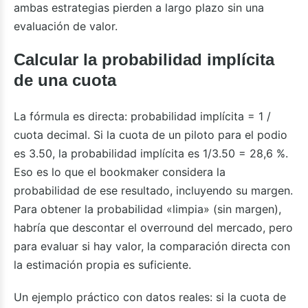
ambas estrategias pierden a largo plazo sin una
evaluación de valor.
Calcular la probabilidad implícita
de una cuota
La fórmula es directa: probabilidad implícita = 1 /
cuota decimal. Si la cuota de un piloto para el podio
es 3.50, la probabilidad implícita es 1/3.50 = 28,6 %.
Eso es lo que el bookmaker considera la
probabilidad de ese resultado, incluyendo su margen.
Para obtener la probabilidad «limpia» (sin margen),
habría que descontar el overround del mercado, pero
para evaluar si hay valor, la comparación directa con
la estimación propia es suficiente.
Un ejemplo práctico con datos reales: si la cuota de