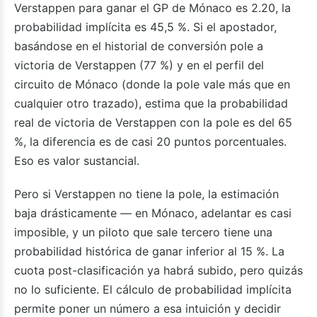
Verstappen para ganar el GP de Mónaco es 2.20, la
probabilidad implícita es 45,5 %. Si el apostador,
basándose en el historial de conversión pole a
victoria de Verstappen (77 %) y en el perfil del
circuito de Mónaco (donde la pole vale más que en
cualquier otro trazado), estima que la probabilidad
real de victoria de Verstappen con la pole es del 65
%, la diferencia es de casi 20 puntos porcentuales.
Eso es valor sustancial.
Pero si Verstappen no tiene la pole, la estimación
baja drásticamente — en Mónaco, adelantar es casi
imposible, y un piloto que sale tercero tiene una
probabilidad histórica de ganar inferior al 15 %. La
cuota post-clasificación ya habrá subido, pero quizás
no lo suficiente. El cálculo de probabilidad implícita
permite poner un número a esa intuición y decidir