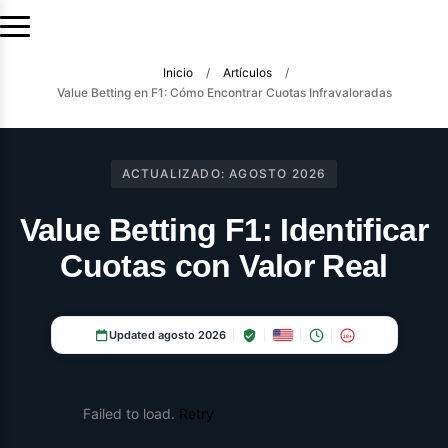
Inicio
/
Artículos
/
Value Betting en F1: Cómo Encontrar Cuotas Infravaloradas
ACTUALIZADO:
AGOSTO 2026
Value Betting F1: Identificar
Cuotas con Valor Real
Updated agosto 2026
18+
Failed to load.
Retry