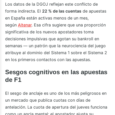
Los datos de la DGOJ reflejan este conflicto de
forma indirecta. El
22 % de las cuentas
de apuestas
en España están activas menos de un mes,
según
Altenar
. Esa cifra sugiere que una proporción
significativa de los nuevos apostadores toma
decisiones impulsivas que agotan su bankroll en
semanas — un patrón que la neurociencia del juego
atribuye al dominio del Sistema 1 sobre el Sistema 2
en los primeros contactos con las apuestas.
Sesgos cognitivos en las apuestas
de F1
El sesgo de anclaje es uno de los más peligrosos en
un mercado que publica cuotas con días de
antelación. La cuota de apertura del jueves funciona
como un ancla mental: el apostador ajusta su