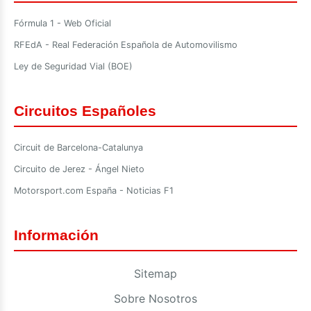
Fórmula 1 - Web Oficial
RFEdA - Real Federación Española de Automovilismo
Ley de Seguridad Vial (BOE)
Circuitos Españoles
Circuit de Barcelona-Catalunya
Circuito de Jerez - Ángel Nieto
Motorsport.com España - Noticias F1
Información
Sitemap
Sobre Nosotros