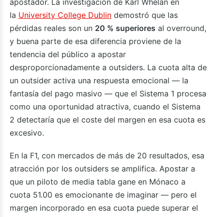
apostador. La investigación de Karl Whelan en
la
University College Dublin
demostró que las
pérdidas reales son un
20 % superiores
al overround,
y buena parte de esa diferencia proviene de la
tendencia del público a apostar
desproporcionadamente a outsiders. La cuota alta de
un outsider activa una respuesta emocional — la
fantasía del pago masivo — que el Sistema 1 procesa
como una oportunidad atractiva, cuando el Sistema
2 detectaría que el coste del margen en esa cuota es
excesivo.
En la F1, con mercados de más de 20 resultados, esa
atracción por los outsiders se amplifica. Apostar a
que un piloto de media tabla gane en Mónaco a
cuota 51.00 es emocionante de imaginar — pero el
margen incorporado en esa cuota puede superar el