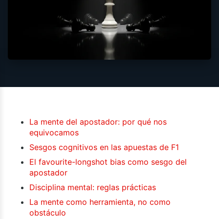
La mente del apostador: por qué nos
equivocamos
Sesgos cognitivos en las apuestas de F1
El favourite-longshot bias como sesgo del
apostador
Disciplina mental: reglas prácticas
La mente como herramienta, no como
obstáculo