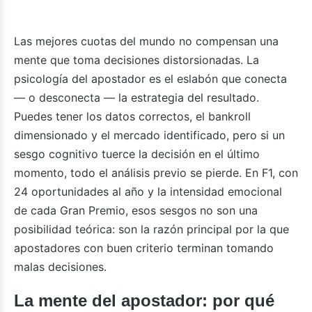
Las mejores cuotas del mundo no compensan una
mente que toma decisiones distorsionadas. La
psicología del apostador es el eslabón que conecta
— o desconecta — la estrategia del resultado.
Puedes tener los datos correctos, el bankroll
dimensionado y el mercado identificado, pero si un
sesgo cognitivo tuerce la decisión en el último
momento, todo el análisis previo se pierde. En F1, con
24 oportunidades al año y la intensidad emocional
de cada Gran Premio, esos sesgos no son una
posibilidad teórica: son la razón principal por la que
apostadores con buen criterio terminan tomando
malas decisiones.
La mente del apostador: por qué