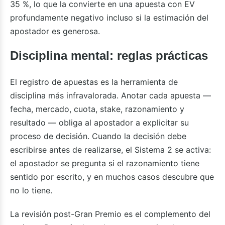
35 %, lo que la convierte en una apuesta con EV
profundamente negativo incluso si la estimación del
apostador es generosa.
Disciplina mental: reglas prácticas
El registro de apuestas es la herramienta de
disciplina más infravalorada. Anotar cada apuesta —
fecha, mercado, cuota, stake, razonamiento y
resultado — obliga al apostador a explicitar su
proceso de decisión. Cuando la decisión debe
escribirse antes de realizarse, el Sistema 2 se activa:
el apostador se pregunta si el razonamiento tiene
sentido por escrito, y en muchos casos descubre que
no lo tiene.
La revisión post-Gran Premio es el complemento del