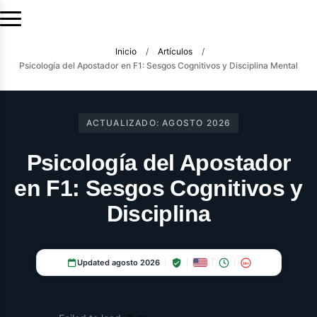
Inicio
/
Artículos
/
Psicología del Apostador en F1: Sesgos Cognitivos y Disciplina Mental
ACTUALIZADO:
AGOSTO 2026
Psicología del Apostador
en F1: Sesgos Cognitivos y
Disciplina
Updated agosto 2026
18+