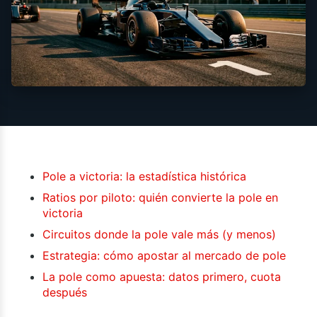
Pole a victoria: la estadística histórica
Ratios por piloto: quién convierte la pole en
victoria
Circuitos donde la pole vale más (y menos)
Estrategia: cómo apostar al mercado de pole
La pole como apuesta: datos primero, cuota
después